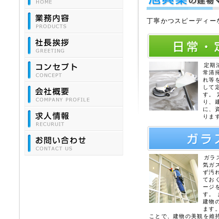
丁寧かつスピーディー
定期
常清
れ等
して
す。
り、
に、
りま
ガラ
気ガ
ず汚
てお
ージ
す。
建物
ます
ことで、建物の美観を維